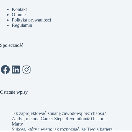
Kontakt
O mnie
Polityka prywatności
Regulamin
Społeczność
Facebook
LinkedIn
Instagram
Ostatnie wpisy
Jak zaprojektować zmianę zawodową bez chaosu?
Audyt, metoda Career Steps Revolution® i historia
Marty
Sukces, który uwiera: jak rozpoznać, że Twoja kariera