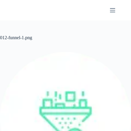
Przejdź
do
treści
012-funnel-1.png