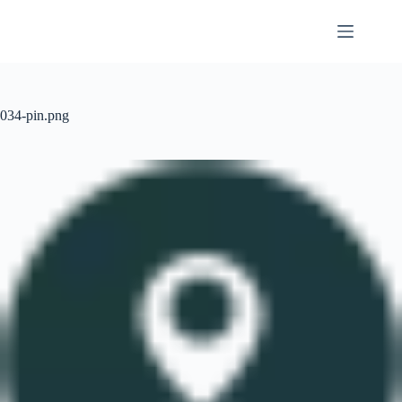
Przejdź
do
treści
034-pin.png