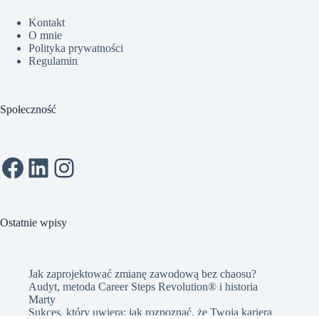
Kontakt
O mnie
Polityka prywatności
Regulamin
Społeczność
Facebook
LinkedIn
Instagram
Ostatnie wpisy
Jak zaprojektować zmianę zawodową bez chaosu?
Audyt, metoda Career Steps Revolution® i historia
Marty
Sukces, który uwiera: jak rozpoznać, że Twoja kariera