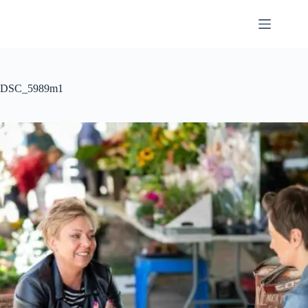
Przejdź
do
treści
DSC_5989m1