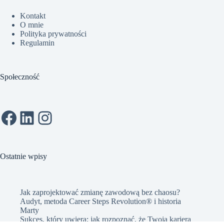
Kontakt
O mnie
Polityka prywatności
Regulamin
Społeczność
Facebook
LinkedIn
Instagram
Ostatnie wpisy
Jak zaprojektować zmianę zawodową bez chaosu?
Audyt, metoda Career Steps Revolution® i historia
Marty
Sukces, który uwiera: jak rozpoznać, że Twoja kariera