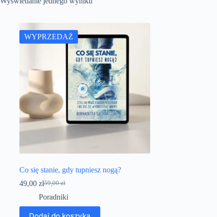
Wyświetlanie jednego wyniku
WYPRZEDAŻ
Co się stanie, gdy tupniesz nogą?
49,00
zł
59,00
zł
Pierwotna
Aktualna
cena
cena
Poradniki
wynosiła:
wynosi:
59,00 zł.
49,00 zł.
Dodaj do koszyka