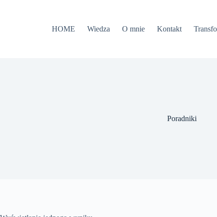
Przejdź
do
treści
HOME
Wiedza
O mnie
Kontakt
Transf
Poradniki